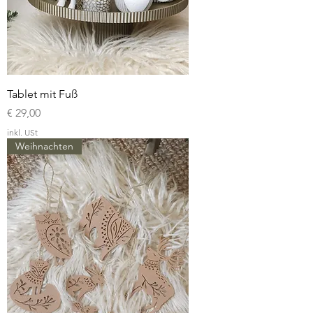
Tablet mit Fuß
Preis
€ 29,00
inkl. USt
Weihnachten