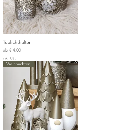
Teelichthalter
Sale-Preis
ab
€ 4,00
inkl. USt
Weihnachten