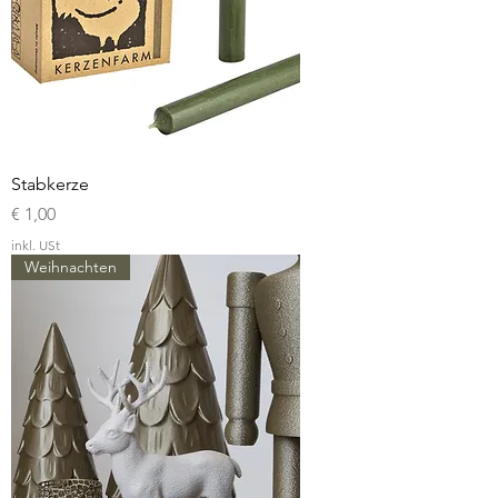
Stabkerze
Preis
€ 1,00
inkl. USt
Weihnachten