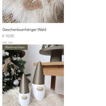
Geschenksanhänger Wald
Preis
€ 10,00
inkl. USt
Weihnachten