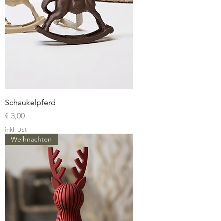
Schaukelpferd
Preis
€ 3,00
inkl. USt
Weihnachten