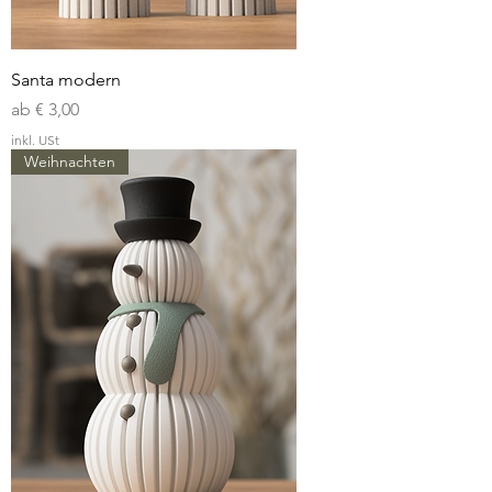
Santa modern
Sale-Preis
ab
€ 3,00
inkl. USt
Weihnachten