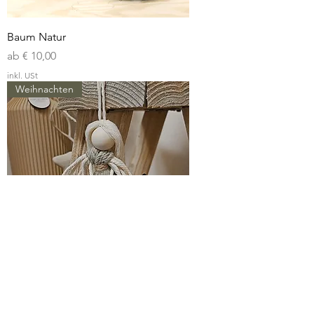
Baum Natur
Sale-Preis
ab
€ 10,00
inkl. USt
Weihnachten