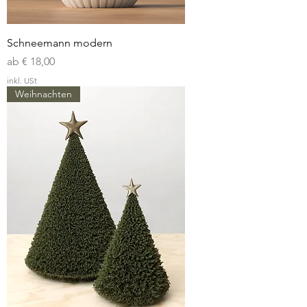
Schneemann modern
Sale-Preis
ab
€ 18,00
inkl. USt
Weihnachten