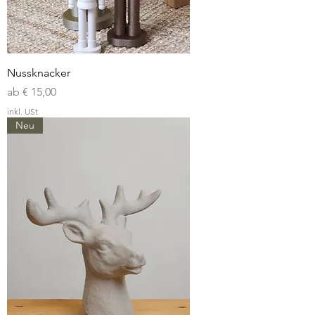
Nussknacker
Sale-Preis
ab
€ 15,00
inkl. USt
Neu