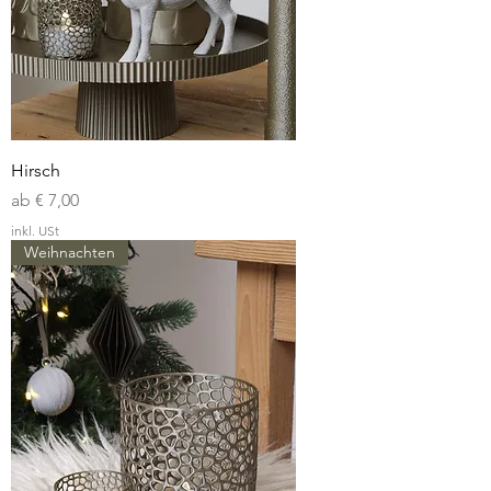
Hirsch
Sale-Preis
ab
€ 7,00
inkl. USt
Weihnachten