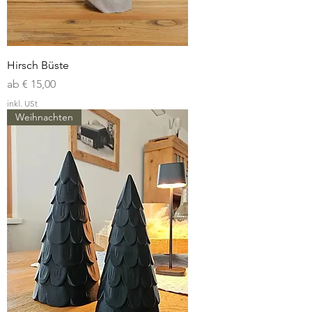
Hirsch Büste
Sale-Preis
ab
€ 15,00
inkl. USt
Weihnachten