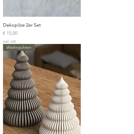
Dekopilze 2er Set
Preis
€ 15,00
inkl. USt
Weihnachten