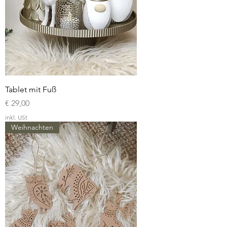
Tablet mit Fuß
Preis
€ 29,00
inkl. USt
Weihnachten