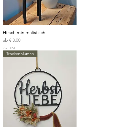
Hirsch minimalistisch
Sale-Preis
ab
€ 3,00
inkl. USt
Trockenblumen