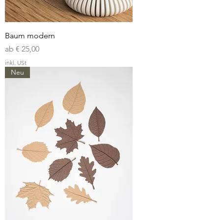
Baum modern
Sale-Preis
ab
€ 25,00
inkl. USt
Neu