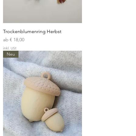
Trockenblumenring Herbst
Sale-Preis
ab
€ 18,00
inkl. USt
Neu