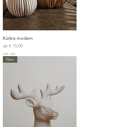
Kürbis modern
Sale-Preis
ab
€ 15,00
inkl. USt
Neu