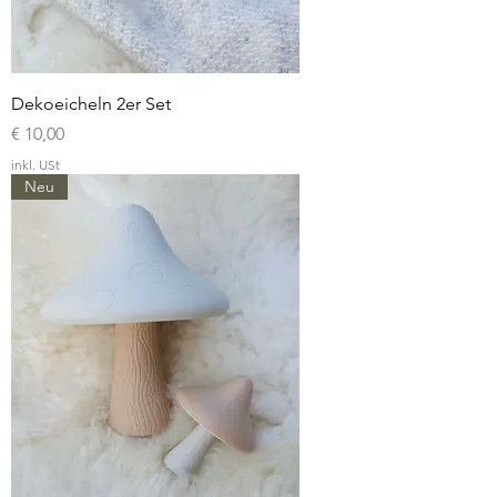
Dekoeicheln 2er Set
Preis
€ 10,00
inkl. USt
Neu