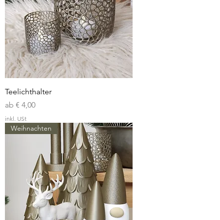
Teelichthalter
Sale-Preis
ab
€ 4,00
inkl. USt
Weihnachten