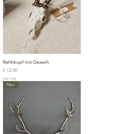
Rehhkopf mit Geweih
Preis
€ 12,00
inkl. USt
Neu