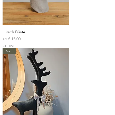
Hirsch Büste
Sale-Preis
ab
€ 15,00
inkl. USt
Neu