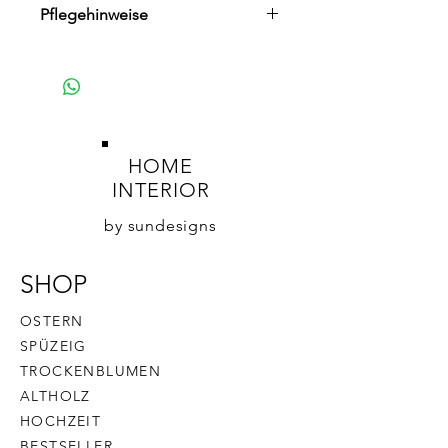
Pflegehinweise
Die Blätter mit einem weichen Pinsel
oder Staubwedel leicht abstauben.
Alternativ können Sie einen Fön auf
einer niedrigen / kühlen Einstellung
verwenden.
HOME
INTERIOR
by sundesigns
SHOP
OSTERN
SPÜZEIG
TROCKENBLUMEN
ALTHOLZ
HOCHZEIT
BESTSELLER