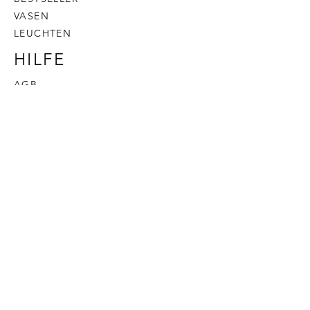
VASEN
LEUCHTEN
HILFE
AGB
DATENSCHUTZ
VERSAND & RÜCKGABE
IMPRESSUM
HOME INTERIOR
BY SUNDESIGNS
KONTAKT
DAS SIND WIR
FARBPALETTE
FAQ
B2B KUNDE WERDEN