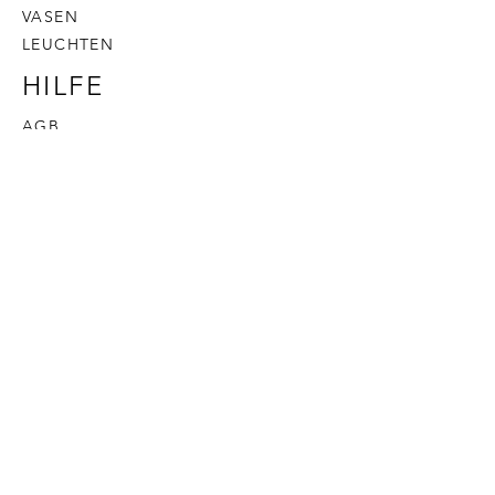
VASEN
LEUCHTEN
HILFE
AGB
DATENSCHUTZ
VERSAND & RÜCKGABE
IMPRESSUM
HOME INTERIOR
BY SUNDESIGNS
KONTAKT
DAS SIND WIR
FARBPALETTE
FAQ
B2B KUNDE WERDEN